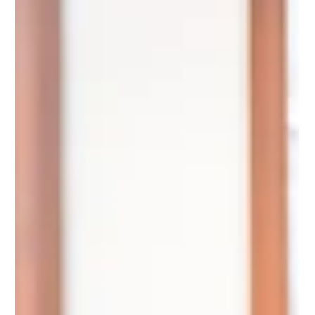
temsil ederken sorunu net ve profesyonelce dinleme, anlama ve
iletişim kurma görevin var.