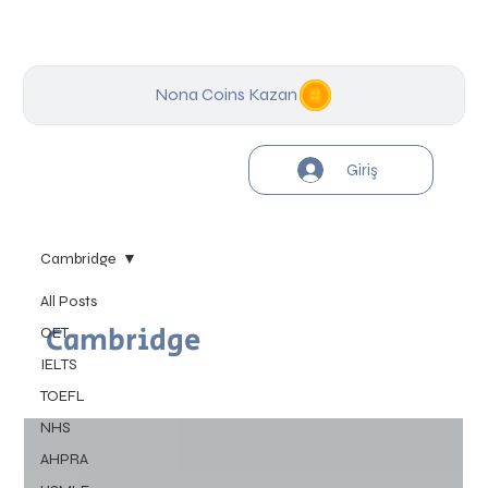
Nona Coins Kazan
Giriş
Cambridge
All Posts
Cambridge
OET
IELTS
TOEFL
NHS
AHPRA