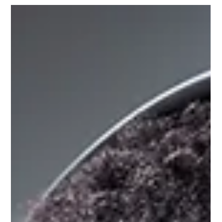
şeylerden biri. Kelime dağarcığı, gramer, deyimsel ifade, resmi
kayıt, yazma stili — hepsi okuma yoluyla absorbe ediliyor.
Kapsamlı biçimde İngilizce okuyan öğrenciler, toplam çalışma
saatleri benzer olsa bile okumayanlardan tutarlı biçimde daha iyi
performans gösteriyor.