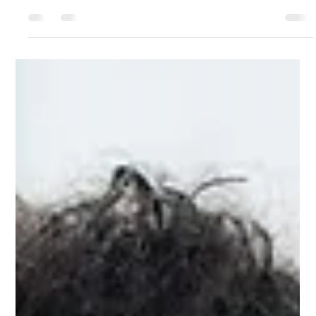
5 dakikada okunur
IELTS
İngilizce Dinleme Pratiği: Duyduğunu
Gerçekten Nasıl Geliştirirsin?
Çoğu İngilizce öğrencisi gramer ve kelime dağarcığı çalışmaya,
kulaklarını eğitmekten çok daha fazla zaman harcıyor. Sonra bir
İngilizce makaleyi rahatça okuyabilirken, anadili konuşucusunun
hızında konuşmayı, bir podcast'i veya altyazısız bir filmi takip
etmekte zorlanmaya şaşırıyor.