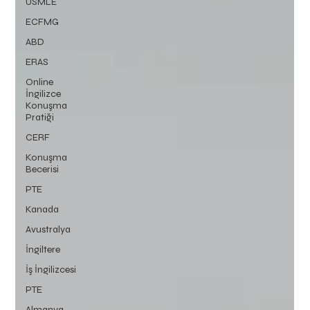
USMLE
ECFMG
ABD
ERAS
Online
İngilizce
Konuşma
Pratiği
CERF
Konuşma
Becerisi
PTE
Kanada
Avustralya
İngiltere
İş İngilizcesi
PTE
Almanya