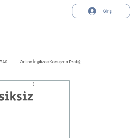
Giriş
RAS
Online İngilizce Konuşma Pratiği
PTE
Almanya
Avrupa
siksiz