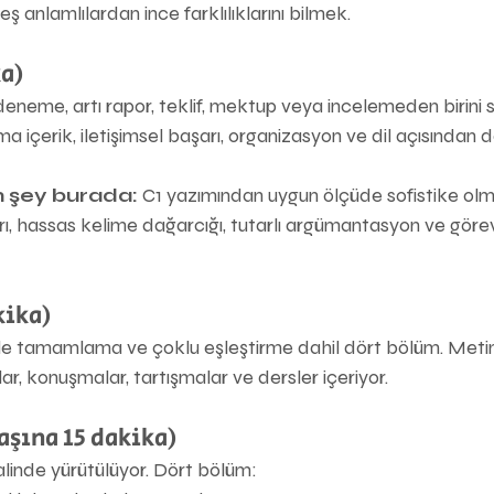
eş anlamlılardan ince farklılıklarını bilmek.
a)
 deneme, artı rapor, teklif, mektup veya incelemeden birini 
 içerik, iletişimsel başarı, organizasyon ve dil açısından de
n şey burada:
 C1 yazımından uygun ölçüde sofistike olm
arı, hassas kelime dağarcığı, tutarlı argümantasyon ve göre
kika)
e tamamlama ve çoklu eşleştirme dahil dört bölüm. Metinle
r, konuşmalar, tartışmalar ve dersler içeriyor.
aşına 15 dakika)
 halinde yürütülüyor. Dört bölüm: