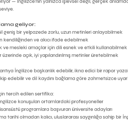
eriyor — İngilizce'nin yalnızca işlevsel değil, gerçek anlamda
seviye.
nlama geliyor:
l geniş bir yelpazede zorlu, uzun metinleri anlayabilmek
 kendiliğinden ve akıcı ifade edebilmek
 ve mesleki amaçlar için dili esnek ve etkili kullanabilmek
üzerinde açık, iyi yapılandırılmış metinler üretebilmek
antıya İngilizce başkanlık edebilir, ikna edici bir rapor yazab
kip edebilir ve dil kaydını bağlama göre zahmetsizce uyarla
n tercih edilen sertifika:
İngilizce konuşulan ortamlardaki profesyoneller
i lisansüstü programlara başvuran üniversite adayları
nma tarihi olmadan kalıcı, uluslararası saygınlığa sahip bir İn