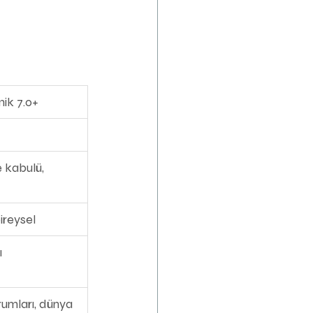
ik 7.0+
e kabulü, 
bireysel
ı
umları, dünya 