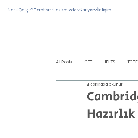
Nasıl Çalışır?
Ücretler
Hakkımızda
Kariyer
İletişim
All Posts
OET
IELTS
TOEF
4 dakikada okunur
CERF
Konuşma Becerisi
Cambridg
Hazırlık
Cambridge
İngilizce