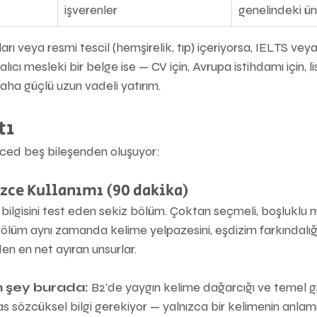
işverenler
genelindeki ün
arı veya resmi tescil (hemşirelik, tıp) içeriyorsa, IELTS v
lıcı mesleki bir belge ise — CV için, Avrupa istihdamı için, l
ha güçlü uzun vadeli yatırım.
tı
ed beş bileşenden oluşuyor:
zce Kullanımı (90 dakika)
ilgisini test eden sekiz bölüm. Çoktan seçmeli, boşluklu m
 bölüm aynı zamanda kelime yelpazesini, eşdizim farkındalığ
den en net ayıran unsurlar.
n şey burada:
 B2'de yaygın kelime dağarcığı ve temel g
as sözcüksel bilgi gerekiyor — yalnızca bir kelimenin anlamın