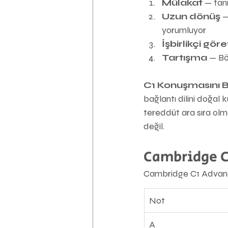
Mülakat
 — tan
Uzun dönüş
 
yorumluyor
İşbirlikçi gör
Tartışma
 — Bö
C1 Konuşmasını B
bağlantı dilini doğal
tereddüt ara sıra olma
değil.
Cambridge C
Cambridge C1 Advance
Not
A