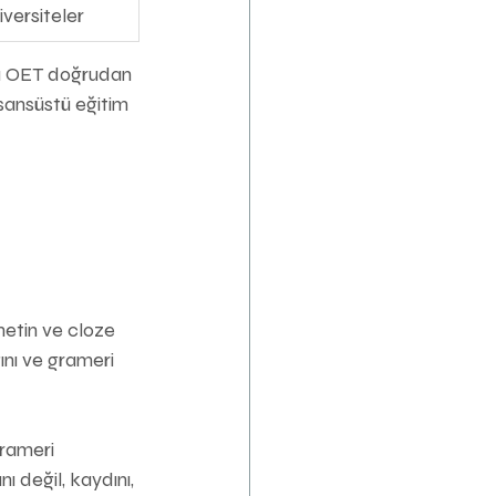
iversiteler
eya OET doğrudan 
isansüstü eğitim 
etin ve cloze 
ını ve grameri 
rameri 
ı değil, kaydını, 