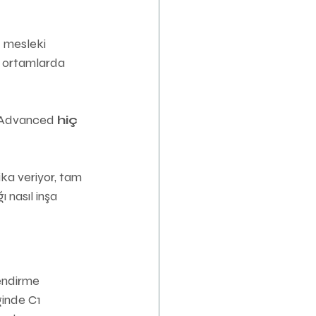
 mesleki 
i ortamlarda 
1 Advanced 
hiç 
ka veriyor, tam 
 nasıl inşa 
endirme 
ğinde C1 