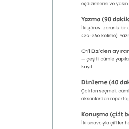
eşdizimlerini ve yakın 
Yazma (90 dakik
İki görev: zorunlu bir
220–260 kelime). Yazma
C1'i B2'den ayıra
— çeşitli cümle yapıl
kayıt.
Dinleme (40 da
Çoktan seçmeli, cüml
aksanlardan röportajla
Konuşma (çift b
İki sınavcıyla çiftler