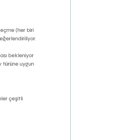
seçme (her biri 
ğerlendiriliyor.
ası bekleniyor 
v türüne uygun 
r çeşitli 