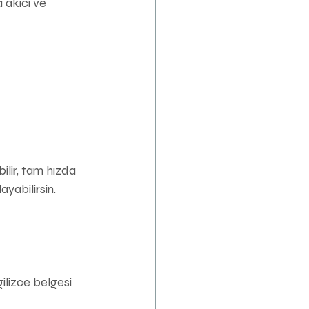
 akıcı ve 
ilir, tam hızda 
yabilirsin.
gilizce belgesi 