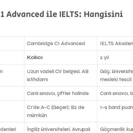
 Advanced ile IELTS: Hangisini 
Cambridge C1 Advanced
IELTS Akadem
Kalıcı
2 yıl
an
Uzun vadeli CV belgesi, AB 
Göç, üniversit
istihdamı
mesleki tescil
Canlı sınavcı, çiftler halinde
Canlı sınavcı, 
C1'de A–C (Geçer); B2 de 
1–9 band puan
mümkün
denleri
İngiliz üniversiteleri, Avrupalı 
Göçmenlik kur