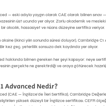
d — eski adıyla yaygın olarak CAE olarak bilinen sınav —
yelpazesinin üst ucunda yer alıyor. Zorlu akademik ve meslek
 bir akıcılık, hassasiyet ve nüans düzeyine sertifika veriyor.
aksine (ikinci yılın sonunda süresi doluyor), Cambridge C
 Bir kez geç, yeterlilik sonsuza dek kaydında yer alıyor.
 hakkında bilmen gereken her şeyi kapsıyor: neye sertifi
yesinin gerçekte ne gerektirdiği ve oraya götürecek hazırlığı
1 Advanced Nedir?
d (CAE — İngilizce'de İleri Sertifika), Cambridge Değerl
liştirilen yüksek düzeyli bir İngilizce sertifikası. CEFR ölçe