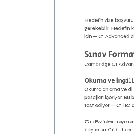
Hedefin vize başvurul
gerekebilir. Hedefin ka
için — C1 Advanced da
Sınav Forma
Cambridge C1 Advanc
Okuma ve İngili
Okuma anlama ve dil b
pasajları içeriyor. Bu
test ediyor — C1'i B2'
C1'i B2'den ayıra
biliyorsun. C1'de hass