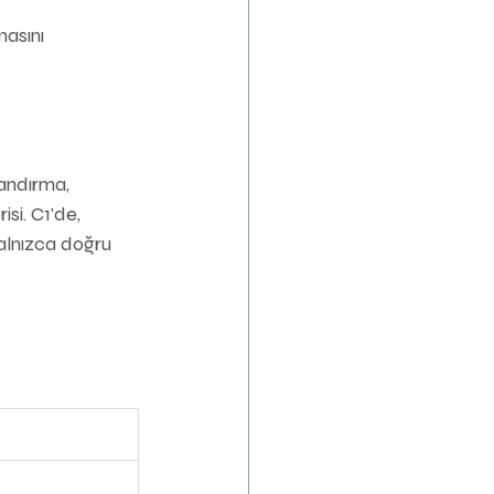
asını 
andırma, 
si. C1'de, 
yalnızca doğru 