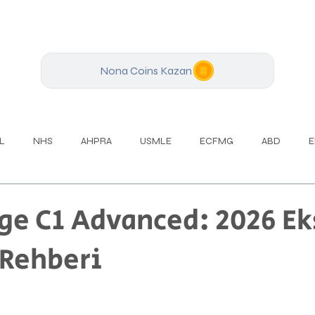
Nona Coins Kazan
L
NHS
AHPRA
USMLE
ECFMG
ABD
E
PTE
Kanada
Avustralya
İngiltere
İş İngilizcesi
e C1 Advanced: 2026 Ek
 Rehberi