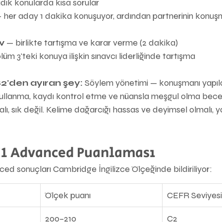
ıdık konularda kısa sorular
— her aday 1 dakika konuşuyor, ardından partnerinin konuşm
ev
 — birlikte tartışma ve karar verme (2 dakika)
lüm 3'teki konuya ilişkin sınavcı liderliğinde tartışma
2'den ayıran şey:
 Söylem yönetimi — konuşmanı yapıl
 kullanma, kaydı kontrol etme ve nüansla meşgul olma beceri
lı, sık değil. Kelime dağarcığı hassas ve deyimsel olmalı, 
1 Advanced Puanlaması
d sonuçları Cambridge İngilizce Ölçeğinde bildiriliyor:
Ölçek puanı
CEFR Seviyesi
200–210
C2