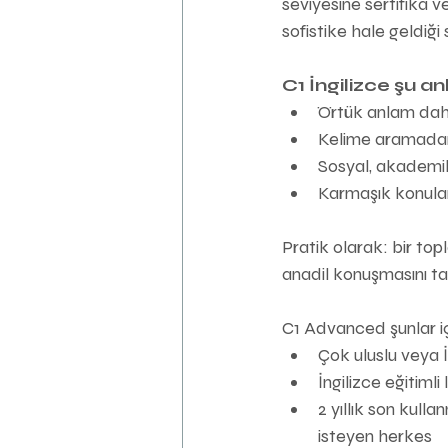
seviyesine sertifika v
sofistike hale geldiği 
C1 İngilizce şu a
Örtük anlam dahi
Kelime aramadan
Sosyal, akademik
Karmaşık konular 
Pratik olarak: bir topl
anadil konuşmasını ta
C1 Advanced şunlar içi
Çok uluslu veya 
İngilizce eğitiml
2 yıllık son kulla
isteyen herkes