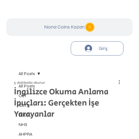
Nona Coins Kazan
Giriş
All Posts
5 dakikada okunur
All Posts
İngilizce Okuma Anlama
OET
İpuçları: Gerçekten İşe
IELTS
Yarayanlar
TOEFL
NHS
AHPRA