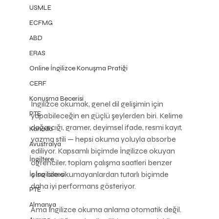
USMLE
ECFMG
ABD
ERAS
Online İngilizce Konuşma Pratiği
CERF
Konuşma Becerisi
İngilizce okumak, genel dil gelişimin için 
PTE
yapabileceğin en güçlü şeylerden biri. Kelime 
dağarcığı, gramer, deyimsel ifade, resmi kayıt, 
Kanada
yazma stili — hepsi okuma yoluyla absorbe 
Avustralya
ediliyor. Kapsamlı biçimde İngilizce okuyan 
İngiltere
öğrenciler, toplam çalışma saatleri benzer 
olsa bile okumayanlardan tutarlı biçimde 
İş İngilizcesi
daha iyi performans gösteriyor.
PTE
Almanya
Ama İngilizce okuma anlama otomatik değil. 