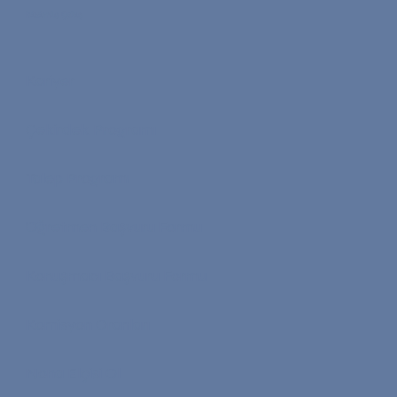
Bizimle Çalış
Kariyer
Çekirdek Programı
Talep Programı
Öğretmen Başvuru Formu
Konuşmacı Başvuru Formu
Komisyon Oranları
Nona Elçisi Ol