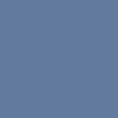
Kişisel Verilerin Korunmasına Dair
Gizlilik ve Güvenlik Politikası
Çerez Politikası
İade ve İptal Politikası
© 2026 Nona. Sevgiyle tasarlandı.