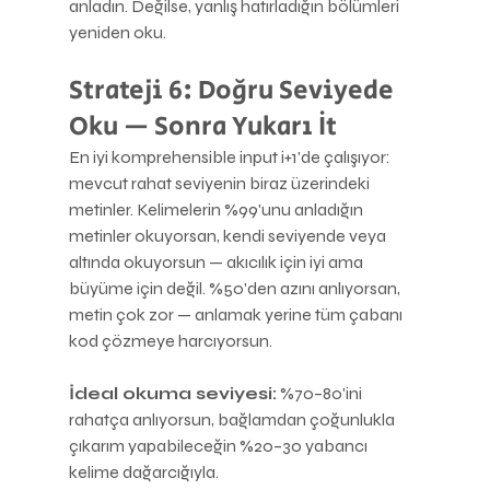
anladın. Değilse, yanlış hatırladığın bölümleri 
yeniden oku.
Strateji 6: Doğru Seviyede 
Oku — Sonra Yukarı İt
En iyi komprehensible input i+1'de çalışıyor: 
mevcut rahat seviyenin biraz üzerindeki 
metinler. Kelimelerin %99'unu anladığın 
metinler okuyorsan, kendi seviyende veya 
altında okuyorsun — akıcılık için iyi ama 
büyüme için değil. %50'den azını anlıyorsan, 
metin çok zor — anlamak yerine tüm çabanı 
kod çözmeye harcıyorsun.
İdeal okuma seviyesi:
 %70–80'ini 
rahatça anlıyorsun, bağlamdan çoğunlukla 
çıkarım yapabileceğin %20–30 yabancı 
kelime dağarcığıyla.