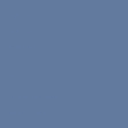
English Test
Turkish Test
Spanish Test
Bilgi
Elçi Programı Koşulları
Kullanım Koşulları