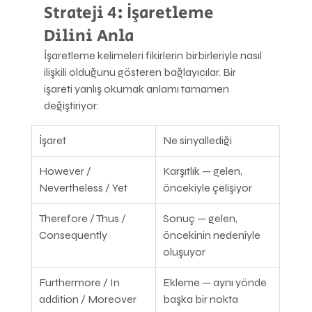
Strateji 4: İşaretleme 
Dilini Anla
İşaretleme kelimeleri fikirlerin birbirleriyle nasıl 
ilişkili olduğunu gösteren bağlayıcılar. Bir 
işareti yanlış okumak anlamı tamamen 
değiştiriyor:
İşaret
Ne sinyallediği
However / 
Karşıtlık — gelen, 
Nevertheless / Yet
öncekiyle çelişiyor
Therefore / Thus / 
Sonuç — gelen, 
Consequently
öncekinin nedeniyle 
oluşuyor
Furthermore / In 
Ekleme — aynı yönde 
addition / Moreover
başka bir nokta