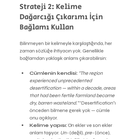
Strateji 2: Kelime 
Dağarcığı Çıkarımı İçin 
Bağlamı Kullan
Bilinmeyen bir kelimeyle karşılaştığında, her 
zaman sözlüğe ihtiyacın yok. Genellikle 
bağlamdan yaklaşık anlamı çıkarabilirsin:
Cümlenin kendisi:
"The region 
experienced unprecedented 
desertification — within a decade, areas 
that had been fertile farmland became 
dry, barren wasteland."
 "Desertification"ı 
önceden bilmene gerek yok — cümle 
onu açıklıyor.
Kelime yapısı:
 Ön ekler ve son ekler 
anlam taşıyor. 
Un-
 (değil), 
pre-
 (önce), 