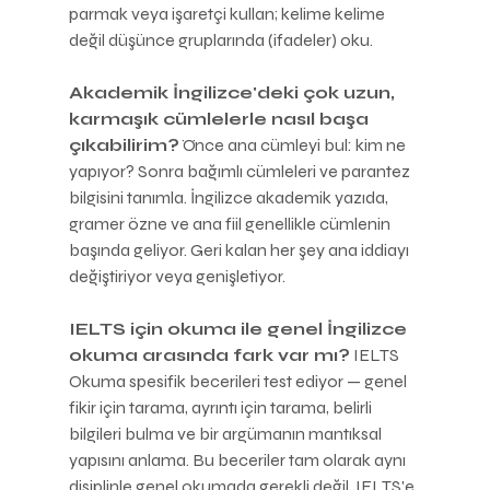
parmak veya işaretçi kullan; kelime kelime 
değil düşünce gruplarında (ifadeler) oku.
Akademik İngilizce'deki çok uzun, 
karmaşık cümlelerle nasıl başa 
çıkabilirim?
 Önce ana cümleyi bul: kim ne 
yapıyor? Sonra bağımlı cümleleri ve parantez 
bilgisini tanımla. İngilizce akademik yazıda, 
gramer özne ve ana fiil genellikle cümlenin 
başında geliyor. Geri kalan her şey ana iddiayı 
değiştiriyor veya genişletiyor.
IELTS için okuma ile genel İngilizce 
okuma arasında fark var mı?
 IELTS 
Okuma spesifik becerileri test ediyor — genel 
fikir için tarama, ayrıntı için tarama, belirli 
bilgileri bulma ve bir argümanın mantıksal 
yapısını anlama. Bu beceriler tam olarak aynı 
disiplinle genel okumada gerekli değil. IELTS'e 