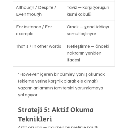
Although / Despite / 
Taviz — karşı görüşün 
Even though
kısmi kabulü
For instance / For 
Örnek — genel iddiayı 
example
somutlaştırıyor
That is / In other words
Netleştirme — önceki 
noktanın yeniden 
ifadesi
"However" içeren bir cümleyi yanlış okumak 
(ekleme yerine karşıtlık olarak ele almak) 
yazarın anlamının tam tersini yorumlamaya 
yol açıyor.
Strateji 5: Aktif Okuma 
Teknikleri
Aktif okuma — okurken bir metinle kasıtlı 