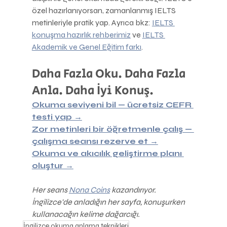
özel hazırlanıyorsan, zamanlanmış IELTS 
metinleriyle pratik yap. Ayrıca bkz: 
IELTS 
konuşma hazırlık rehberimiz
 ve 
IELTS 
Akademik ve Genel Eğitim farkı
.
Daha Fazla Oku. Daha Fazla 
Anla. Daha İyi Konuş.
Okuma seviyeni bil — ücretsiz CEFR 
testi yap →
Zor metinleri bir öğretmenle çalış — 
çalışma seansı rezerve et →
Okuma ve akıcılık geliştirme planı 
oluştur →
Her seans 
Nona Coins
 kazandırıyor. 
İngilizce'de anladığın her sayfa, konuşurken 
kullanacağın kelime dağarcığı.
İngilizce okuma anlama teknikleri