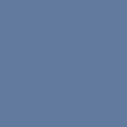
Menü
Anasayfa
Nasıl Çalışır?
Ekibimiz
Hakkımızda
İletişim
Nona Coin Kazanın