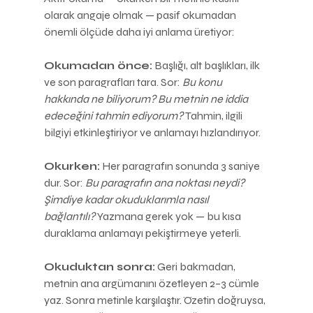
olarak angaje olmak — pasif okumadan 
önemli ölçüde daha iyi anlama üretiyor:
Okumadan önce:
 Başlığı, alt başlıkları, ilk 
ve son paragrafları tara. Sor: 
Bu konu 
hakkında ne biliyorum? Bu metnin ne iddia 
edeceğini tahmin ediyorum?
 Tahmin, ilgili 
bilgiyi etkinleştiriyor ve anlamayı hızlandırıyor.
Okurken:
 Her paragrafın sonunda 3 saniye 
dur. Sor: 
Bu paragrafın ana noktası neydi? 
Şimdiye kadar okuduklarımla nasıl 
bağlantılı?
 Yazmana gerek yok — bu kısa 
duraklama anlamayı pekiştirmeye yeterli.
Okuduktan sonra:
 Geri bakmadan, 
metnin ana argümanını özetleyen 2–3 cümle 
yaz. Sonra metinle karşılaştır. Özetin doğruysa, 