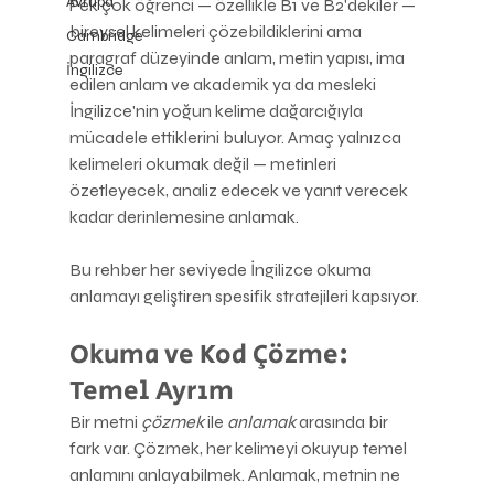
Avrupa
Pek çok öğrenci — özellikle B1 ve B2'dekiler — 
bireysel kelimeleri çözebildiklerini ama 
Cambridge
paragraf düzeyinde anlam, metin yapısı, ima 
İngilizce
edilen anlam ve akademik ya da mesleki 
İngilizce'nin yoğun kelime dağarcığıyla 
mücadele ettiklerini buluyor. Amaç yalnızca 
kelimeleri okumak değil — metinleri 
özetleyecek, analiz edecek ve yanıt verecek 
kadar derinlemesine anlamak.
Bu rehber her seviyede İngilizce okuma 
anlamayı geliştiren spesifik stratejileri kapsıyor.
Okuma ve Kod Çözme: 
Temel Ayrım
Bir metni 
çözmek
 ile 
anlamak
 arasında bir 
fark var. Çözmek, her kelimeyi okuyup temel 
anlamını anlayabilmek. Anlamak, metnin ne 