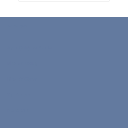
Müşteri Hizmetleri İçin İngilizce:
Destek ve Hizmet Rollerinde İletişim
Bizimle Öğren
Aylık Çalışma Planları
Bire Bir Konuş
Bire Bir Öğren
Tıp Kariyeri
Nona Bits