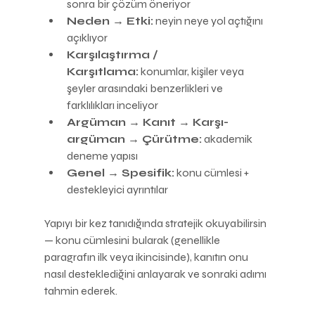
sonra bir çözüm öneriyor
Neden → Etki:
 neyin neye yol açtığını 
açıklıyor
Karşılaştırma / 
Karşıtlama:
 konumlar, kişiler veya 
şeyler arasındaki benzerlikleri ve 
farklılıkları inceliyor
Argüman → Kanıt → Karşı-
argüman → Çürütme:
 akademik 
deneme yapısı
Genel → Spesifik:
 konu cümlesi + 
destekleyici ayrıntılar
Yapıyı bir kez tanıdığında stratejik okuyabilirsin 
— konu cümlesini bularak (genellikle 
paragrafın ilk veya ikincisinde), kanıtın onu 
nasıl desteklediğini anlayarak ve sonraki adımı 
tahmin ederek.