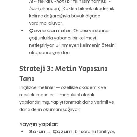
re-
 (tekrar), 
-tion
 (bir fiilin isim formu), 
-
less
 (olmadan). Kökleri bilmek akademik 
kelime dağarcığıyla büyük ölçüde 
yardımcı oluyor.
Çevre cümleler:
 Öncesi ve sonrası 
çoğunlukla yabancı bir kelimeyi 
netleştiriyor. Bilinmeyen kelimenin ötesini 
oku, sonra geri dön.
Strateji 3: Metin Yapısını 
Tanı
İngilizce metinler — özellikle akademik ve 
mesleki metinler — mantıksal olarak 
yapılandırılmış. Yapıyı tanımak daha verimli ve 
daha derin okumanı sağlıyor:
Yaygın yapılar:
Sorun → Çözüm:
 bir sorunu tanıtıyor, 