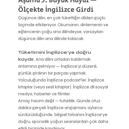
Aşama 3: Büyük Hayal — 
Ölçekte İngilizce Girdi
Düşünce dilin, en çok tükettiğin dilden güçlü 
biçimde etkileniyor. Okumanın, dinlemenin ve 
eğlencenin çoğu ana dilindeyse, varsayılan 
düşünce dilin ana dilinde kalacak.
Tüketimini İngilizce'ye doğru 
kaydır.
 Ana dilini ortadan kaldırmak 
anlamına gelmiyor — İngilizce'yi düzenli, 
günlük girdinin bir parçası yapmak. 
Yolculuğunda İngilizce podcast'ler. İngilizce 
kitaplar (veya sesli kitaplar). İngilizce dil sosyal 
medya, haberler ve filmler.
Amaç hacim değil — tutarlılık. Günde otuz 
dakika gerçek İngilizce angajmanı, aylarca 
sürdürüldüğünde, bilişsel tabanını İngilizce'ye 
doğru, sporadik yoğun seanslardan çok daha 
etkili biçimde kaydırıyor.