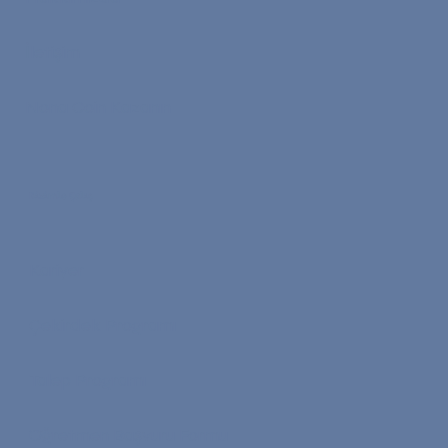
İletişim
Nona Coin Kazanın
Bizimle Çalış
Kariyer
Çekirdek Programı
Talep Programı
Öğretmen Başvuru Formu