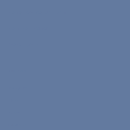
Konuşmacı Başvuru Formu
Komisyon Oranları
Nona Elçisi Ol
Sosyal Medya
Instagram
TikTok
X.com
Facebook