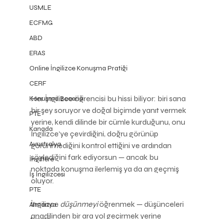
USMLE
ECFMG
ABD
ERAS
Online İngilizce Konuşma Pratiği
CERF
Her İngilizce öğrencisi bu hissi biliyor: biri sana 
Konuşma Becerisi
bir şey soruyor ve doğal biçimde yanıt vermek 
PTE
yerine, kendi dilinde bir cümle kurduğunu, onu 
Kanada
İngilizce'ye çevirdiğini, doğru görünüp 
Avustralya
görünmediğini kontrol ettiğini ve ardından 
söylediğini fark ediyorsun — ancak bu 
İngiltere
noktada konuşma ilerlemiş ya da an geçmiş 
İş İngilizcesi
oluyor.
PTE
İngilizce 
düşünmeyi
 öğrenmek — düşünceleri 
Almanya
anadilinden bir ara yol geçirmek yerine 