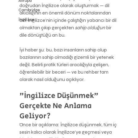
Avrupa
doğrudan İngilizce olarak oluşturmak — dil 
Cambridge
akıcılığının en önemli dönüm noktalarından 
İngilizce
biri. İngilizce'nin içinde çalıştığın yabancı bir dil 
olmaktan çıkıp gerçekten 
sahip olduğun
 bir 
dile dönüştüğü an bu.
İyi haber şu: bu, bazı insanların sahip olup 
bazılarının sahip olmadığı gizemli bir yetenek 
değil. Belirli pratik türleri aracılığıyla gelişen, 
öğrenilebilir bir beceri — ve bu rehber tam 
olarak nasıl olduğunu açıklıyor.
"İngilizce Düşünmek" 
Gerçekte Ne Anlama 
Geliyor?
Önce bir açıklama: İngilizce düşünmek, tüm iç 
sesin kalıcı olarak İngilizce'ye geçmesi veya 