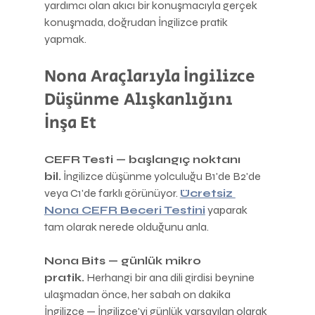
yardımcı olan akıcı bir konuşmacıyla gerçek 
konuşmada, doğrudan İngilizce pratik 
yapmak.
Nona Araçlarıyla İngilizce 
Düşünme Alışkanlığını 
İnşa Et
CEFR Testi — başlangıç noktanı 
bil.
 İngilizce düşünme yolculuğu B1'de B2'de 
veya C1'de farklı görünüyor. 
Ücretsiz 
Nona CEFR Beceri Testini
 yaparak 
tam olarak nerede olduğunu anla.
Nona Bits — günlük mikro 
pratik.
 Herhangi bir ana dili girdisi beynine 
ulaşmadan önce, her sabah on dakika 
İngilizce — İngilizce'yi günlük varsayılan olarak 