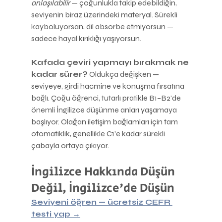
anlaşılabilir
 — çoğunlukla takip edebildiğin, 
seviyenin biraz üzerindeki materyal. Sürekli 
kayboluyorsan, dil absorbe etmiyorsun — 
sadece hayal kırıklığı yaşıyorsun.
Kafada çeviri yapmayı bırakmak ne 
kadar sürer?
 Oldukça değişken — 
seviyeye, girdi hacmine ve konuşma fırsatına 
bağlı. Çoğu öğrenci, tutarlı pratikle B1–B2'de 
önemli İngilizce düşünme anları yaşamaya 
başlıyor. Olağan iletişim bağlamları için tam 
otomatiklik, genellikle C1'e kadar sürekli 
çabayla ortaya çıkıyor.
İngilizce Hakkında Düşün 
Değil, İngilizce'de Düşün
Seviyeni öğren — ücretsiz CEFR 
testi yap →