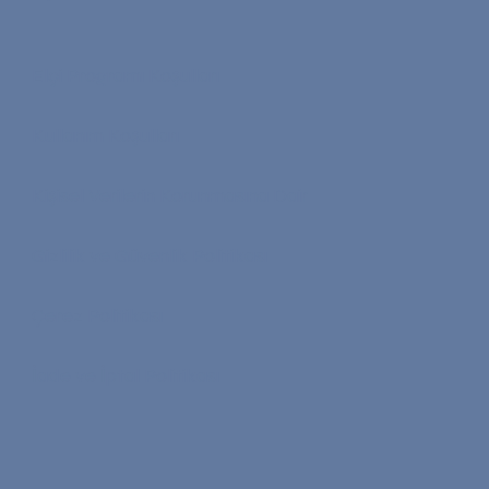
Elçi Programı Koşulları
Kullanım Koşulları
Kişisel Verilerin Korunmasına Dair
Gizlilik ve Güvenlik Politikası
Çerez Politikası
İade ve İptal Politikası