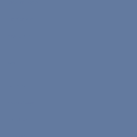
Bire Bir Öğren
Tıp Kariyeri
Nona Bits
Menü
Anasayfa
Nasıl Çalışır?
Ekibimiz
Hakkımızda