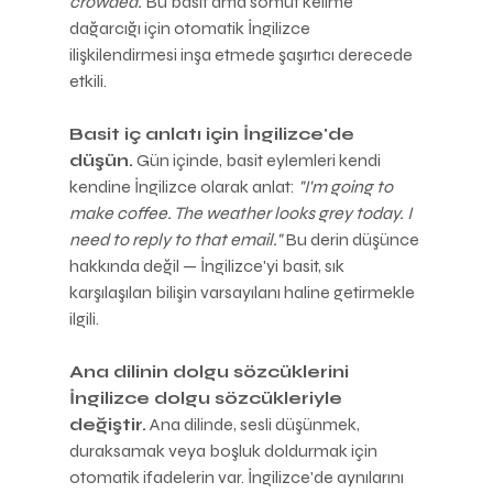
crowded.
 Bu basit ama somut kelime 
dağarcığı için otomatik İngilizce 
ilişkilendirmesi inşa etmede şaşırtıcı derecede 
etkili.
Basit iç anlatı için İngilizce'de 
düşün.
 Gün içinde, basit eylemleri kendi 
kendine İngilizce olarak anlat: 
"I'm going to 
make coffee. The weather looks grey today. I 
need to reply to that email."
 Bu derin düşünce 
hakkında değil — İngilizce'yi basit, sık 
karşılaşılan bilişin varsayılanı haline getirmekle 
ilgili.
Ana dilinin dolgu sözcüklerini 
İngilizce dolgu sözcükleriyle 
değiştir.
 Ana dilinde, sesli düşünmek, 
duraksamak veya boşluk doldurmak için 
otomatik ifadelerin var. İngilizce'de aynılarını 