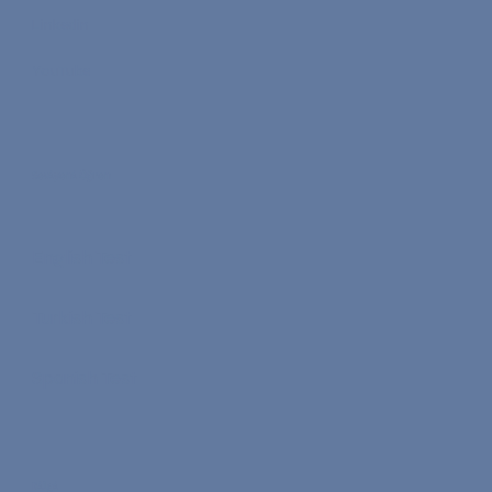
Linkedin
YouTube
Seviyeni Öğren
English Test
Turkish Test
Spanish Test
Bilgi