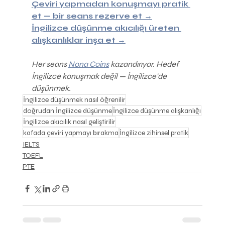
Çeviri yapmadan konuşmayı pratik 
et — bir seans rezerve et →
İngilizce düşünme akıcılığı üreten 
alışkanlıklar inşa et →
Her seans 
Nona Coins
 kazandırıyor. Hedef 
İngilizce konuşmak değil — İngilizce'de 
düşünmek.
İngilizce düşünmek nasıl öğrenilir
doğrudan İngilizce düşünme
İngilizce düşünme alışkanlığı
İngilizce akıcılık nasıl geliştirilir
kafada çeviri yapmayı bırakma
İngilizce zihinsel pratik
IELTS
TOEFL
PTE