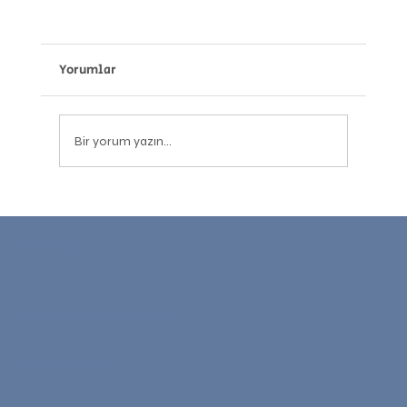
Yorumlar
Bir yorum yazın...
C2 İngilizce Seviyesi: CEFR'in Zirvesine
Ulaşmak Ne Anlama Geliyor?
Bizimle Öğren
Aylık Çalışma Planları
Bire Bir Konuş