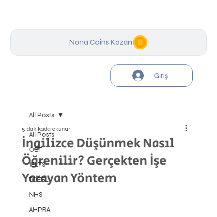
Nona Coins Kazan
Giriş
All Posts
5 dakikada okunur
All Posts
İngilizce Düşünmek Nasıl
OET
Öğrenilir? Gerçekten İşe
IELTS
Yarayan Yöntem
TOEFL
NHS
AHPRA