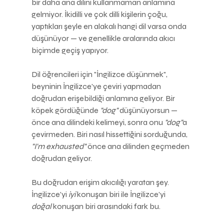
bir daha ana dilini kullanmaman anlamına 
gelmiyor. İkidilli ve çok dilli kişilerin çoğu, 
yaptıkları şeyle en alakalı hangi dil varsa onda 
düşünüyor — ve genellikle aralarında akıcı 
biçimde geçiş yapıyor.
Dil öğrencileri için "İngilizce düşünmek", 
beyninin İngilizce'ye çeviri yapmadan 
doğrudan erişebildiği anlamına geliyor. Bir 
köpek gördüğünde 
"dog"
 düşünüyorsun — 
önce ana dilindeki kelimeyi, sonra onu 
"dog"
a 
çevirmeden. Biri nasıl hissettiğini sorduğunda, 
"I'm exhausted"
 önce ana dilinden geçmeden 
doğrudan geliyor.
Bu doğrudan erişim akıcılığı yaratan şey. 
İngilizce'yi 
iyi
 konuşan biri ile İngilizce'yi 
doğal
 konuşan biri arasındaki fark bu.