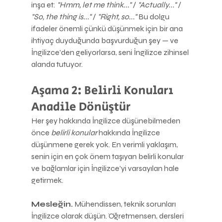
inşa et: 
"Hmm, let me think..."
 / 
"Actually..."
 / 
"So, the thing is..."
 / 
"Right, so..."
 Bu dolgu 
ifadeler önemli çünkü düşünmek için bir ana 
ihtiyaç duyduğunda başvurduğun şey — ve 
İngilizce'den geliyorlarsa, seni İngilizce zihinsel 
alanda tutuyor.
Aşama 2: Belirli Konuları 
Anadile Dönüştür
Her şey hakkında İngilizce düşünebilmeden 
önce 
belirli konular
 hakkında İngilizce 
düşünmene gerek yok. En verimli yaklaşım, 
senin için en çok önem taşıyan belirli konular 
ve bağlamlar için İngilizce'yi varsayılan hale 
getirmek.
Mesleğin.
 Mühendissen, teknik sorunları 
İngilizce olarak düşün. Öğretmensen, dersleri 