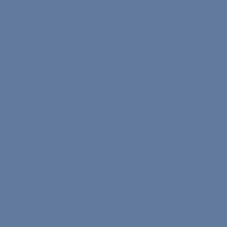
Komisyon Oranları
Nona Elçisi Ol
Sosyal Medya
Instagram
TikTok
X.com
Facebook
Linkedin
YouTube