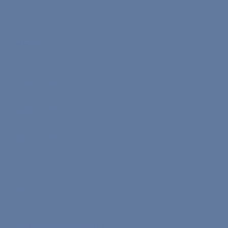
Seviyeni Öğren
English Test
Turkish Test
Spanish Test
Bilgi
Elçi Programı Koşulları