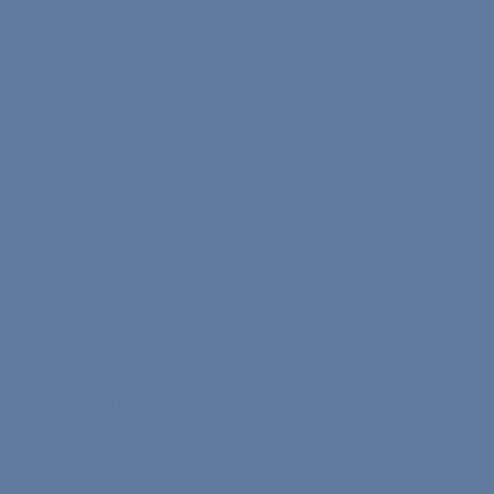
Nona Coin Kazanın
Bizimle Çalış
Kariyer
Çekirdek Programı
Talep Programı
Öğretmen Başvuru Formu
Konuşmacı Başvuru Formu