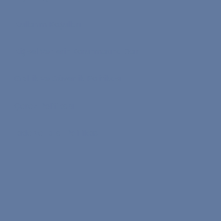
Kullanım Koşulları
Kişisel Verilerin Korunmasına Dair
Gizlilik ve Güvenlik Politikası
Çerez Politikası
İade ve İptal Politikası