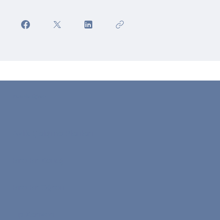
Bizimle Öğren
Aylık Çalışma Planları
Bire Bir Konuş
Bire Bir Öğren
Tıp Kariyeri