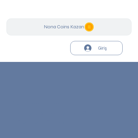
Nona Coins Kazan
Giriş
Courtney Bailey
İngilizce & İspanyolca Öğretmeni,
Öğretmen Eğitmeni
Linkedin