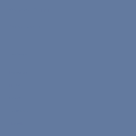
Komisyon Oranları
Nona Elçisi Ol
Sosyal Medya
Instagram
TikTok
X.com
Facebook
Linkedin