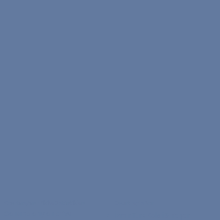
Courtney'nin Ekibe Getirdikleri
Courtney'e Sor
Çalışmalarıyla native
İzmir Türk Koleji & Yaşar