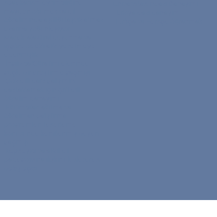
speakerism ayrımcılığına
Üniversitesi'ndeki Deneyimi
meydan okumak ve dil
Türkiye'deki deneyimi
öğretiminde eşitliği teşvik etmek
Türkçe ve Farsça öğrenmek
üzerine yoğunlaşıyor
Merak, eleştirel düşünme ve
içgörü odaklı etki yaratmaya
adanmışlık
İngilizce Öğretimi alanında
güçlü bir araştırma geçmişi
Çok dilli ders gelişimini
desteklemek için çift dilli
öğretim deneyimi
Eğitimcileri eğitme ve
öğretmen geliştirme
programları tasarlama
konusunda kanıtlanmış başarı
geçmişi
Kapsayıcı ve etkili dil
pedagojisine ilişkin uluslararası
bakış açısı