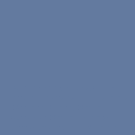
Courtney Bailey, Ph.D. (c), Güney
Carolina Üniversitesi'nde Uluslararası
Öğretmen Eğitmeni, Öğretim
Görevlisi ve Öğretim Tasarımcısı
olarak görev yapan, dil eğitiminde