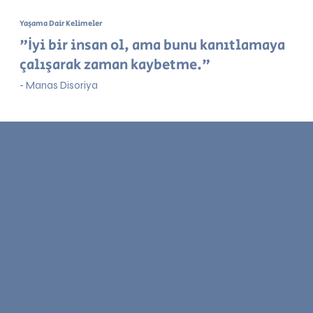
Yaşama Dair Kelimeler
"İyi bir insan ol, ama bunu kanıtlamaya
çalışarak zaman kaybetme."
- Manas Disoriya
Bizimle Öğren
Aylık Çalışma Planları
Bire Bir Konuş
Bire Bir Öğren
Tıp Kariyeri