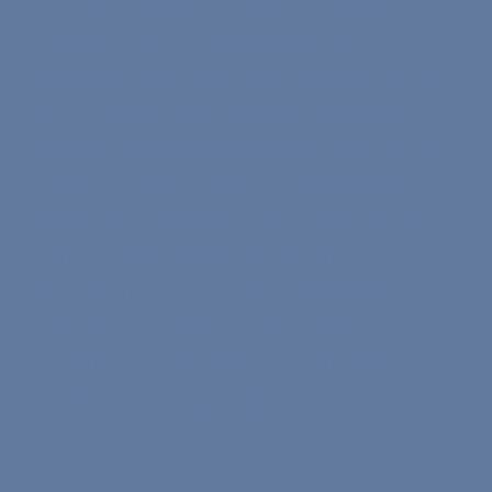
Bakanlığı ile doğrudan işbirliği
yaparak İngilizce öğretimini
güçlendirdiği ABD Barış Gönüllüleri
Sanal Hizmetler Katılımcısı olarak
hizmet vermesiyle örneklenmektedir.
TESOL International, NAFSA ve
American Association for Applied
Linguistics gibi önde gelen
kuruluşların aktif bir üyesi olarak
Courtney, uluslararası eğitim
topluluğunda derin bir şekilde bağlı
ve saygın bir liderdir.