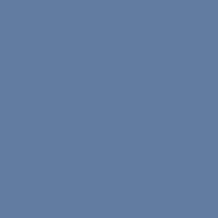
Nona Bits
Menü
Anasayfa
Nasıl Çalışır?
Ekibimiz
Hakkımızda
İletişim