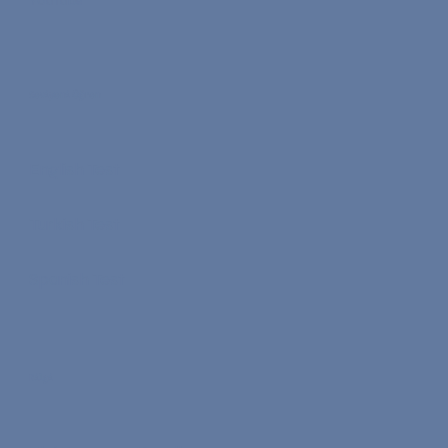
YouTube
Seviyeni Öğren
English Test
Turkish Test
Spanish Test
Bilgi