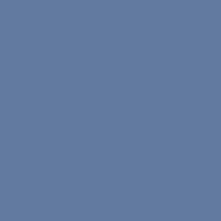
dinamik ve çok yönlü bir uzmandır.
Alanında önemli liderlik rolleri
üstlenerek, şu anda NAFSA:
Uluslararası Eğitimciler Derneği için
Yoğun İngilizce Programları
Koordinatörü olarak görev
yapmakta ve daha önce Yabancı
Diller ve Yoğunlaştırılmış Dil
Programları Direktörü olarak hizmet
vermiştir. Geniş kariyeri, Yaşar
Üniversitesi gibi kurumlarda
Türkiye'de İngilizce öğretmenliği ve
ABD'de İspanyolca öğretmenliği
deneyimlerini içermekte, bu da onun