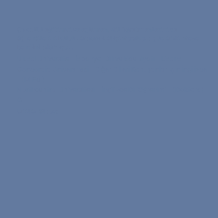
Çok dilli eğitimci ve eğitmen, dil öğretmenlerini ve
öğrencilerini kültürlerarası iletişim yoluyla güçlendirmeye
kendini adamıştır.
Ulusal Üniversite
•
İspanyol Dili ve Edebiyatı
•
Lisans
Concordia Üniversitesi
•
Diğer Dilleri Konuşanlar için İngilizce
•
(M.Ed.)
Northcentral Üniversitesi
•
İngilizce Dil Öğrenimi
•
(Doktora)
C.
United States