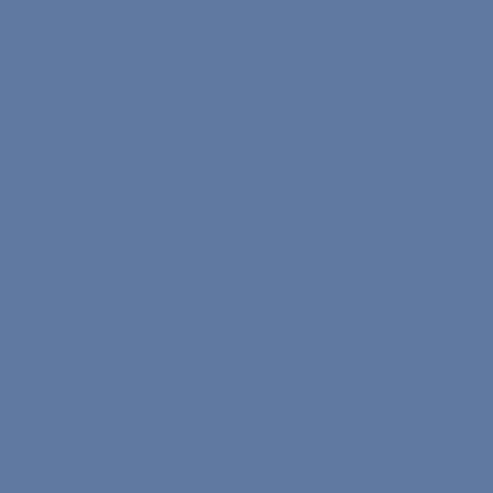
Elçi Programı Koşulları
Kullanım Koşulları
Kişisel Verilerin Korunmasına Dair
Gizlilik ve Güvenlik Politikası
Çerez Politikası
İade ve İptal Politikası