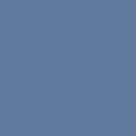
derin kültürlerarası ve çok dilli
uzmanlığını gözler önüne
sermektedir.
Courtney'nin pratik çalışmaları,
sağlam bir akademik temelle
desteklenmektedir; İngilizce Dil
Öğrenimi alanında doktora adayı ve
diğer dillerin İngilizce konuşanları için
Müfredat ve Öğretim üzerine
yoğunlaşan Eğitim Yüksek Lisansı
(M.Ed.) sahibidir. Küresel eğitime olan
bağlılığı, şu anda Guatemala Eğitim