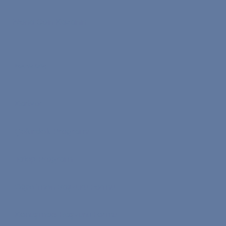
Nona Coin Kazanın
Bizimle Çalış
Kariyer
Çekirdek Programı
Talep Programı
Öğretmen Başvuru Formu
Konuşmacı Başvuru Formu