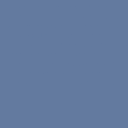
çalışmaları için takdir edildiği Clark Üniv
onurlar da dahil olmak üzere çeşitli ödül
vurgulanmaktadır. Açık iletişim, kültürle
kapsayıcı öğrenme ortamları için tutkul
olan Angie, katıldığı her ekibe öğretim u
operasyonel verimlilik ve empatik liderliğ
karışımını getirir. İster uluslararası öğren
ister kurumsal müşteri hesaplarını yönet
etme ve anlamlı katılım sağlama konusun