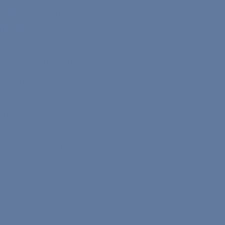
ersitesi'nden aldığı
lerle
rarası değişim ve
u bir savunucu
zmanlığı,
in nadir bir
cileri desteklesin,
sin, güven inşa
da başarılıdır.