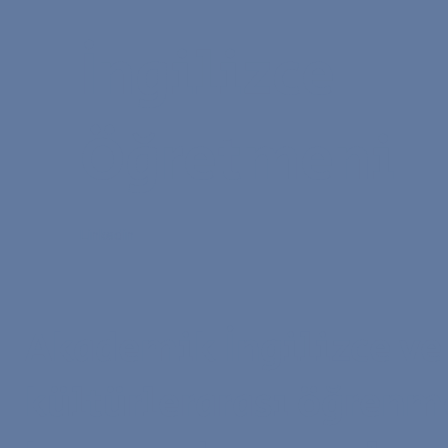
İngilizce
Öğretmeni
Linkedin
Akademik İngilizce ve
kültürlerarası öğrenm