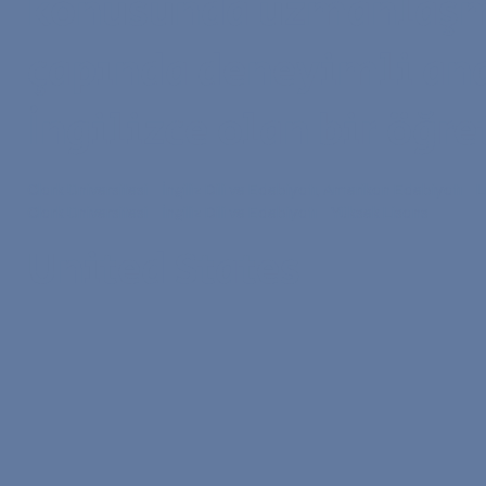
konusunda uzmanlaşm
çapında deneyimli ana
İngilizce olan bir öğr
Clark Üniversitesi •
İngiliz Dili ve Edebiyatı, Amerikan Edebiyatı
•
L
Clark Üniversitesi
•
İngiliz Dili ve Edebiyatı
•
Yüksek Lisans
United States