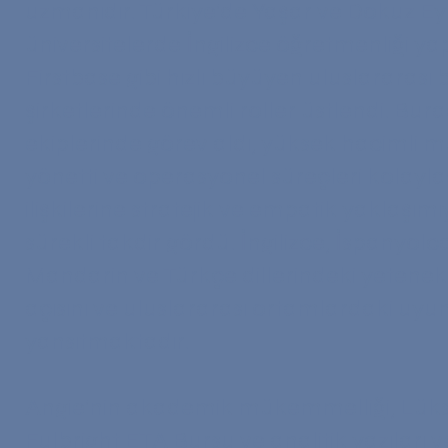
uzmanıdır. Türkiye'de Yaşar ve Dokuz Eylül
üniversitelerde İngilizce öğretmenliği ya
Firstbase gibi hızlı büyüyen uluslararası b
şirketlerinde önemli roller üstlendi. Bur
ekiplerinde görev aldı, yüksek hacimli mü
yönetti ve operasyonel süreçleri kolaylaş
ilişkilerine stratejik ve empatik yaklaşımı
sürekli takdir gördü. İngilizce, İspanyolc
Mandarin ve Türkçe dillerindeki yetenekl
açısını ve uluslararası ortamlardaki uy
yansıtmaktadır.
Angie'nin akademik mükemmelliği, Lük
Fulbright ETA Bursu ve analitik yazıları v