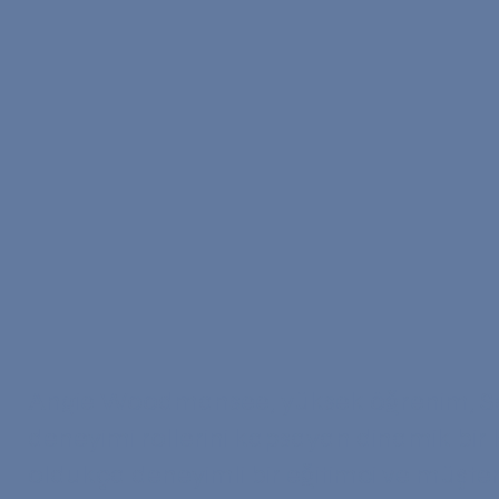
Angie Woodmansee, yüksek öğrenim, S
deneyimi rollerini kapsayan dinamik bir 
oldukça deneyimli bir eğitimci ve müşteri