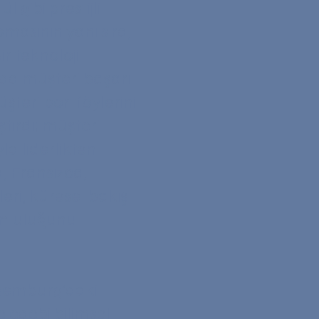
 gibi prestijli
pmasının yanı sıra,
ir teknoloji
ada müşteri başarı
şteri portföylerini
tırdı; müşteri
yla liderlikten
a, Fransızca,
eri, küresel bakış
umluluğunu
semburg'daki
e edebi bilimsel