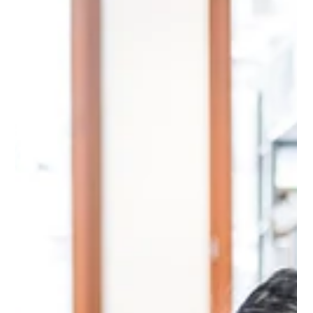
4 dakikada okunur
Online İngilizce Konuşma Pratiği
Finans Profesyonelleri İçin İngilizce:
Küresel Bankacılık ve Finansta
İletişim
Finance is one of the most globalised industries in the world.
Deals cross borders. Clients are multinational. Reporting
standards are international. For finance professionals — whether
you work in investment banking, asset management, corporate
finance, private equity, or financial services — English isn't just a
useful skill.