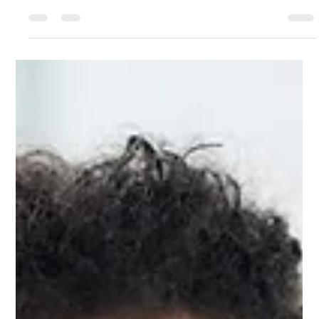
5 dakikada okunur
IELTS
İngilizce Dinleme Pratiği: Duyduğunu
Gerçekten Nasıl Geliştirirsin?
Çoğu İngilizce öğrencisi gramer ve kelime dağarcığı çalışmaya,
kulaklarını eğitmekten çok daha fazla zaman harcıyor. Sonra bir
İngilizce makaleyi rahatça okuyabilirken, anadili konuşucusunun
hızında konuşmayı, bir podcast'i veya altyazısız bir filmi takip
etmekte zorlanmaya şaşırıyor.