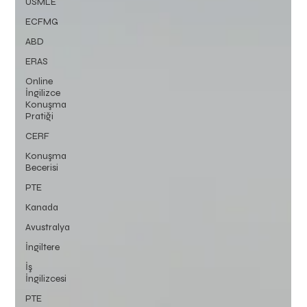
USMLE
ECFMG
ABD
ERAS
Online
İngilizce
Konuşma
Pratiği
CERF
Konuşma
Becerisi
PTE
Kanada
Avustralya
İngiltere
İş
İngilizcesi
PTE