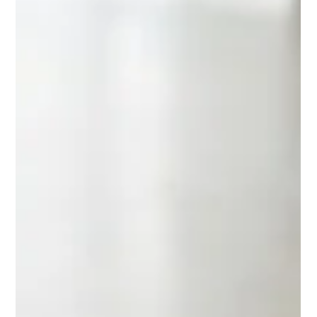
5 dakikada okunur
ABD
Müşteri Hizmetleri İçin İngilizce:
Destek ve Hizmet Rollerinde İletişim
İngilizce müşteri hizmetleri, var olan en zorlu iletişim
ortamlarından biri. Hayal kırıklığı içinde, kafası karışık veya üzgün
müşterilerle — genellikle senin neden olmadığın sorunlar
yüzünden — gerçek zamanlı etkileşim kuruyorsun ve şirketini
temsil ederken sorunu net ve profesyonelce dinleme, anlama ve
iletişim kurma görevin var.