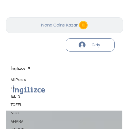
Nona Coins Kazan
Giriş
İngilizce
All Posts
İngilizce
OET
IELTS
TOEFL
NHS
AHPRA