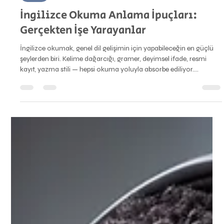
5 dakikada okunur
IELTS
İngilizce Okuma Anlama İpuçları:
Gerçekten İşe Yarayanlar
İngilizce okumak, genel dil gelişimin için yapabileceğin en güçlü
şeylerden biri. Kelime dağarcığı, gramer, deyimsel ifade, resmi
kayıt, yazma stili — hepsi okuma yoluyla absorbe ediliyor.
Kapsamlı biçimde İngilizce okuyan öğrenciler, toplam çalışma
saatleri benzer olsa bile okumayanlardan tutarlı biçimde daha iyi
performans gösteriyor.